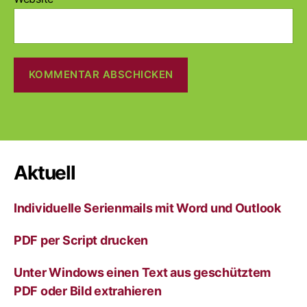
A
l
t
e
r
Aktuell
n
a
Individuelle Serienmails mit Word und Outlook
t
i
v
PDF per Script drucken
e
:
Unter Windows einen Text aus geschütztem
PDF oder Bild extrahieren