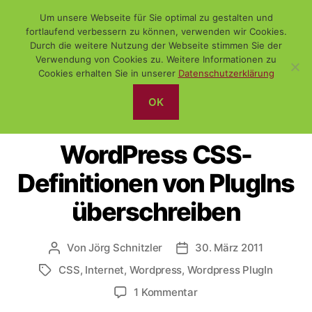
Um unsere Webseite für Sie optimal zu gestalten und
fortlaufend verbessern zu können, verwenden wir Cookies.
Durch die weitere Nutzung der Webseite stimmen Sie der
Verwendung von Cookies zu. Weitere Informationen zu
Suchen
Menü
WiSch
Cookies erhalten Sie in unserer
Datenschutzerklärung
OK
Kategorien
WEBSITEERSTELLUNG
WORDPRESS
WordPress CSS-
Definitionen von PlugIns
überschreiben
Von
Jörg Schnitzler
30. März 2011
Beitragsautor
Veröffentlichungsdatum
CSS
,
Internet
,
Wordpress
,
Wordpress PlugIn
Schlagwörter
zu
1 Kommentar
WordPress