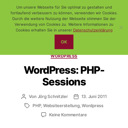
Um unsere Webseite für Sie optimal zu gestalten und
fortlaufend verbessern zu können, verwenden wir Cookies.
Durch die weitere Nutzung der Webseite stimmen Sie der
Verwendung von Cookies zu. Weitere Informationen zu
Suchen
Menü
WiSch
Cookies erhalten Sie in unserer
Datenschutzerklärung
OK
Kategorien
(FREE-) SOFTWARE
PHP
WEBSITEERSTELLUNG
WORDPRESS
WordPress: PHP-
Sessions
Von
Jörg Schnitzler
13. Juni 2011
Beitragsautor
Veröffentlichungsdatum
PHP
,
Websiteerstellung
,
Wordpress
Schlagwörter
zu
Keine Kommentare
WordPress:
PHP-