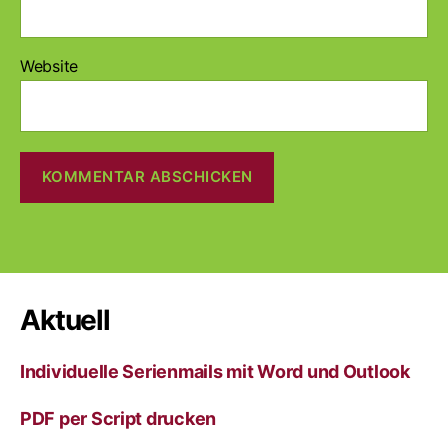
Website
A
l
t
e
r
Aktuell
n
a
Individuelle Serienmails mit Word und Outlook
t
i
v
PDF per Script drucken
e