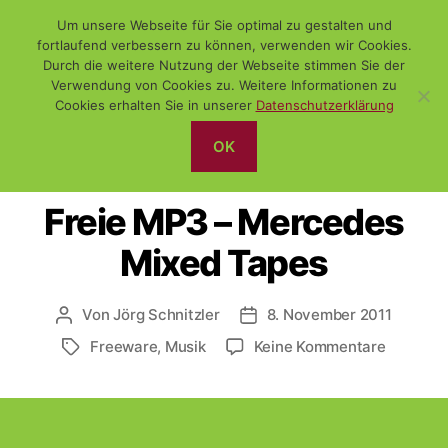
Um unsere Webseite für Sie optimal zu gestalten und
fortlaufend verbessern zu können, verwenden wir Cookies.
Durch die weitere Nutzung der Webseite stimmen Sie der
Verwendung von Cookies zu. Weitere Informationen zu
Suchen
Menü
WiSch
Cookies erhalten Sie in unserer
Datenschutzerklärung
OK
Kategorien
(FREE-) SOFTWARE
DAS NETZ
FUNDSTÜCK
Freie MP3 – Mercedes
Mixed Tapes
Von
Jörg Schnitzler
8. November 2011
Beitragsautor
Veröffentlichungsdatum
zu
Freeware
,
Musik
Keine Kommentare
Schlagwörter
Freie
MP3
–
Mercede