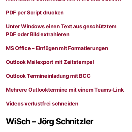
i
v
PDF per Script drucken
e
:
Unter Windows einen Text aus geschütztem
PDF oder Bild extrahieren
MS Office – Einfügen mit Formatierungen
Outlook Mailexport mit Zeitstempel
Outlook Termineinladung mit BCC
Mehrere Outlooktermine mit einem Teams-Link
Videos verlustfrei schneiden
WiSch – Jörg Schnitzler