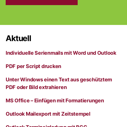
A
l
t
e
r
Aktuell
n
a
Individuelle Serienmails mit Word und Outlook
t
i
v
PDF per Script drucken
e
:
Unter Windows einen Text aus geschütztem
PDF oder Bild extrahieren
MS Office – Einfügen mit Formatierungen
Outlook Mailexport mit Zeitstempel