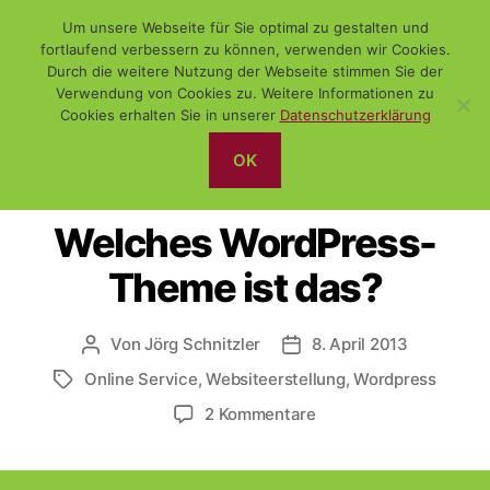
Um unsere Webseite für Sie optimal zu gestalten und
fortlaufend verbessern zu können, verwenden wir Cookies.
Durch die weitere Nutzung der Webseite stimmen Sie der
Verwendung von Cookies zu. Weitere Informationen zu
Suchen
Menü
WiSch
Cookies erhalten Sie in unserer
Datenschutzerklärung
OK
Kategorien
DAS NETZ
FUNDSTÜCK
WEBSITEERSTELLUNG
Welches WordPress-
Theme ist das?
Von
Jörg Schnitzler
8. April 2013
Beitragsautor
Veröffentlichungsdatum
Online Service
,
Websiteerstellung
,
Wordpress
Schlagwörter
zu
2 Kommentare
Welches
WordPress-
Theme