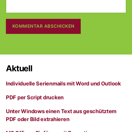
A
l
t
e
r
Aktuell
n
a
Individuelle Serienmails mit Word und Outlook
t
i
v
PDF per Script drucken
e
:
Unter Windows einen Text aus geschütztem
PDF oder Bild extrahieren