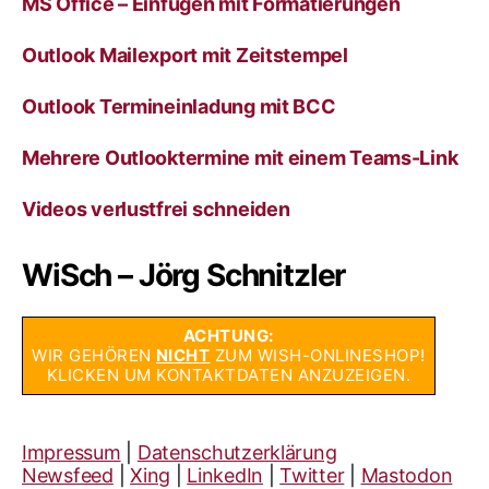
MS Office – Einfügen mit Formatierungen
Outlook Mailexport mit Zeitstempel
Outlook Termineinladung mit BCC
Mehrere Outlooktermine mit einem Teams-Link
Videos verlustfrei schneiden
WiSch – Jörg Schnitzler
ACHTUNG:
WIR GEHÖREN
NICHT
ZUM WISH-ONLINESHOP!
KLICKEN UM KONTAKTDATEN ANZUZEIGEN.
Impressum
|
Datenschutzerklärung
Newsfeed
|
Xing
|
LinkedIn
|
Twitter
|
Mastodon