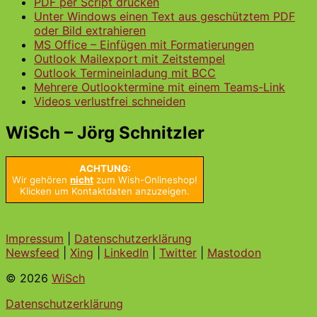
PDF per Script drucken
Unter Windows einen Text aus geschütztem PDF
oder Bild extrahieren
MS Office – Einfügen mit Formatierungen
Outlook Mailexport mit Zeitstempel
Outlook Termineinladung mit BCC
Mehrere Outlooktermine mit einem Teams-Link
Videos verlustfrei schneiden
WiSch – Jörg Schnitzler
ACHTUNG:
Wir gehören
nicht
zum Wish-Onlineshop!
Klicken um Kontaktdaten anzuzeigen.
Impressum
|
Datenschutzerklärung
Newsfeed
|
Xing
|
LinkedIn
|
Twitter
|
Mastodon
© 2026
WiSch
Datenschutzerklärung