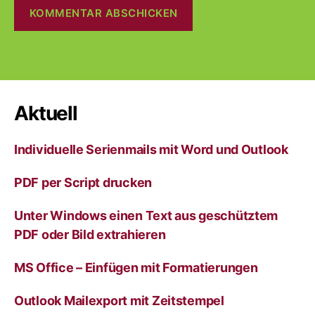
A
l
t
e
r
Aktuell
n
a
Individuelle Serienmails mit Word und Outlook
t
i
v
PDF per Script drucken
e
:
Unter Windows einen Text aus geschütztem
PDF oder Bild extrahieren
MS Office – Einfügen mit Formatierungen
Outlook Mailexport mit Zeitstempel