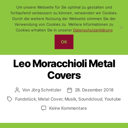
Um unsere Webseite für Sie optimal zu gestalten und
fortlaufend verbessern zu können, verwenden wir Cookies.
Durch die weitere Nutzung der Webseite stimmen Sie der
Verwendung von Cookies zu. Weitere Informationen zu
Suchen
Menü
WiSch
Cookies erhalten Sie in unserer
Datenschutzerklärung
OK
Kategorien
DAS NETZ
FUNDSTÜCK
SONSTIGES
Leo Moracchioli Metal
Covers
Von
Jörg Schnitzler
28. Dezember 2018
Beitragsautor
Veröffentlichungsdatum
Fundstück
,
Metal Cover
,
Musik
,
Soundcloud
,
Youtube
Schlagwörter
zu
Keine Kommentare
Leo
Moracchioli
Metal