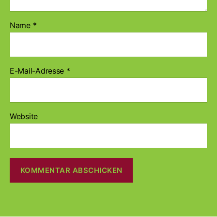
Name
*
E-Mail-Adresse
*
Website
A
l
t