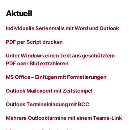
e
r
Aktuell
n
a
Individuelle Serienmails mit Word und Outlook
t
i
v
PDF per Script drucken
e
:
Unter Windows einen Text aus geschütztem
PDF oder Bild extrahieren
MS Office – Einfügen mit Formatierungen
Outlook Mailexport mit Zeitstempel
Outlook Termineinladung mit BCC
Mehrere Outlooktermine mit einem Teams-Link