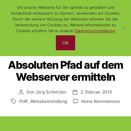
Um unsere Webseite für Sie optimal zu gestalten und
fortlaufend verbessern zu können, verwenden wir Cookies.
Durch die weitere Nutzung der Webseite stimmen Sie der
Verwendung von Cookies zu. Weitere Informationen zu
Suchen
Menü
WiSch
Cookies erhalten Sie in unserer
Datenschutzerklärung
OK
Kategorien
PHP
PROGRAMMIERUNG
WEBSITEERSTELLUNG
Absoluten Pfad auf dem
Webserver ermitteln
Von
Jörg Schnitzler
2. Februar 2010
Beitragsautor
Veröffentlichungsdatum
zu
PHP
,
Websiteerstellung
Keine Kommentare
Schlagwörter
Abso
Pfad
auf
dem