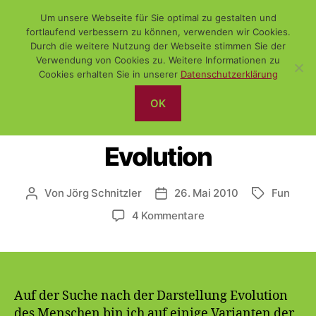
Um unsere Webseite für Sie optimal zu gestalten und
fortlaufend verbessern zu können, verwenden wir Cookies.
Durch die weitere Nutzung der Webseite stimmen Sie der
Verwendung von Cookies zu. Weitere Informationen zu
Suchen
Menü
WiSch
Cookies erhalten Sie in unserer
Datenschutzerklärung
OK
Kategorien
DAS NETZ
FUNDSTÜCK
SONSTIGES
Evolution
Von
Jörg Schnitzler
26. Mai 2010
Fun
Beitragsautor
Veröffentlichungsdatum
Schlagwört
zu
4 Kommentare
Evolution
Auf der Suche nach der Darstellung Evolution
des Menschen bin ich auf einige Varianten der