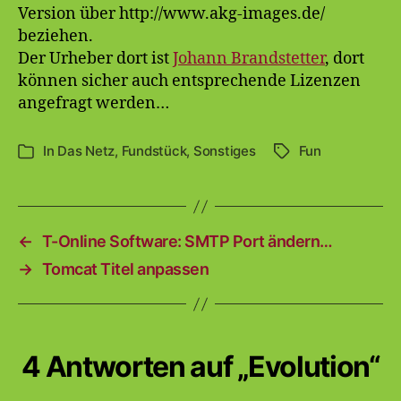
Version über http://www.akg-images.de/
beziehen.
Der Urheber dort ist
Johann Brandstetter
, dort
können sicher auch entsprechende Lizenzen
angefragt werden…
In
Das Netz
,
Fundstück
,
Sonstiges
Fun
Schlagwörter
Kategorien
←
T-Online Software: SMTP Port ändern…
→
Tomcat Titel anpassen
4 Antworten auf „Evolution“