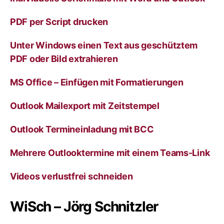
i
v
PDF per Script drucken
e
:
Unter Windows einen Text aus geschütztem
PDF oder Bild extrahieren
MS Office – Einfügen mit Formatierungen
Outlook Mailexport mit Zeitstempel
Outlook Termineinladung mit BCC
Mehrere Outlooktermine mit einem Teams-Link
Videos verlustfrei schneiden
WiSch – Jörg Schnitzler