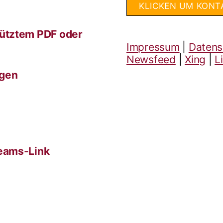
KLICKEN UM KONT
ütztem PDF oder
Impressum
|
Datens
Newsfeed
|
Xing
|
L
ngen
eams-Link