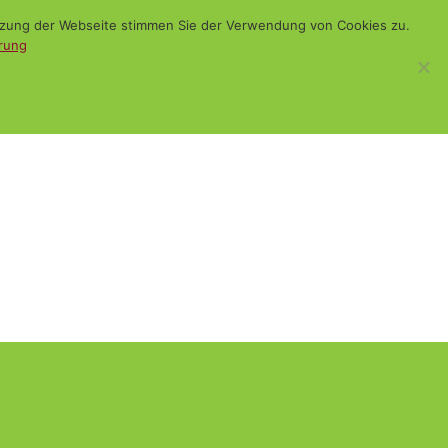
utzung der Webseite stimmen Sie der Verwendung von Cookies zu.
rung
WiSch
Blog
Kontakt
Suchen