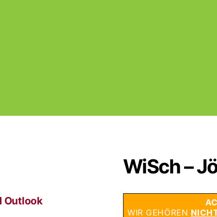
WiSch – Jö
d Outlook
AC
WIR GEHÖREN
NICH