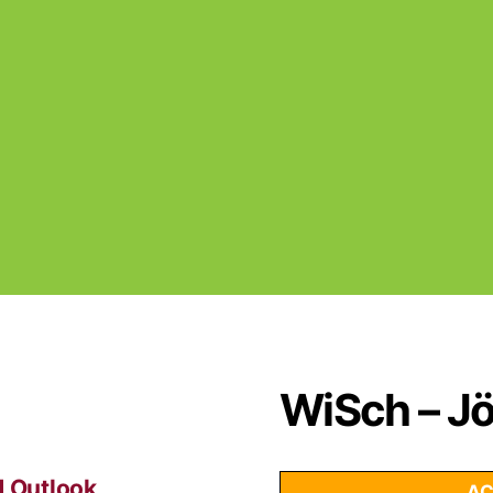
WiSch – Jö
d Outlook
AC