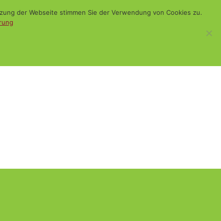
utzung der Webseite stimmen Sie der Verwendung von Cookies zu.
rung
WiSch
Blog
Kontakt
Suchen