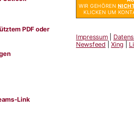
WIR GEHÖREN
NICH
KLICKEN UM KONT
ütztem PDF oder
Impressum
|
Datens
Newsfeed
|
Xing
|
L
ngen
eams-Link