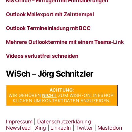
MS Office – Einfügen mit Formatierungen
Outlook Mailexport mit Zeitstempel
Outlook Termineinladung mit BCC
Mehrere Outlooktermine mit einem Teams-Link
Videos verlustfrei schneiden
WiSch – Jörg Schnitzler
ACHTUNG:
WIR GEHÖREN
NICHT
ZUM WISH-ONLINESHOP!
KLICKEN UM KONTAKTDATEN ANZUZEIGEN.
Impressum
|
Datenschutzerklärung
Newsfeed
|
Xing
|
LinkedIn
|
Twitter
|
Mastodon