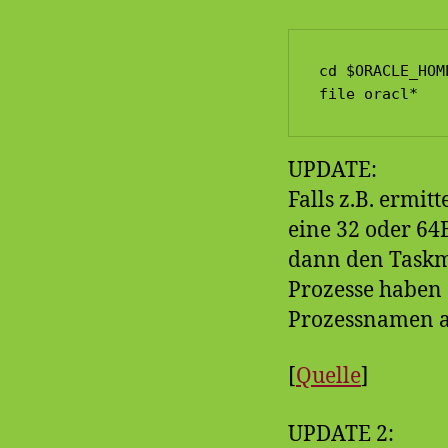
cd $ORACLE_HOME
file oracl*
UPDATE:
Falls z.B. ermitt
eine 32 oder 64
dann den Taskm
Prozesse haben 
Prozessnamen 
[
Quelle
]
UPDATE 2: