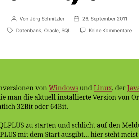
Von
Jörg Schnitzler
26. September 2011
Beitragsautor
Veröffentlichungsdatum
zu
Datenbank
,
Oracle
,
SQL
Keine Kommentare
Schlagwörter
Ora
Ver
(32
od
64B
erm
mversionen von
Windows
und
Linux
, der
Jav
ie man die aktuell installierte Version von Or
tlich 32Bit oder 64Bit.
 SQLPLUS zu starten und schlicht auf den Meld
PLUS mit dem Start ausgibt… hier steht meist