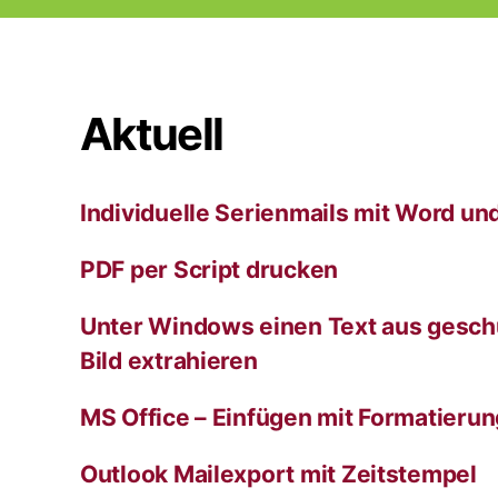
e
r
n
a
t
Aktuell
i
v
e
:
Individuelle Serienmails mit Word un
PDF per Script drucken
Unter Windows einen Text aus gesch
Bild extrahieren
MS Office – Einfügen mit Formatieru
Outlook Mailexport mit Zeitstempel