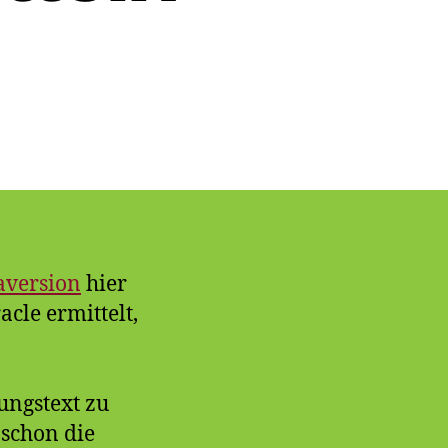
cle
sion
Bit
er
it)
itteln
aversion
hier
acle ermittelt,
ungstext zu
 schon die