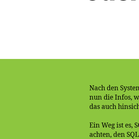
Nach den Syste
nun die Infos, w
das auch hinsich
Ein Weg ist es,
achten, den SQL