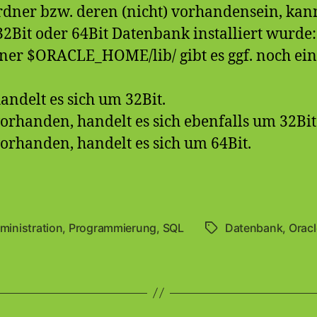
rdner bzw. deren (nicht) vorhandensein, kann
32Bit oder 64Bit Datenbank installiert wurde:
er $ORACLE_HOME/lib/ gibt es ggf. noch ein
 handelt es sich um 32Bit.
 vorhanden, handelt es sich ebenfalls um 32Bit
 vorhanden, handelt es sich um 64Bit.
ministration
,
Programmierung
,
SQL
Datenbank
,
Oracl
Schlagwörter
en