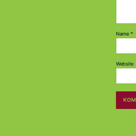
Name
*
Website
A
l
t