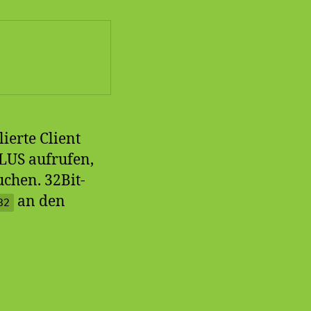
lierte Client
PLUS aufrufen,
chen. 32Bit-
an den
32