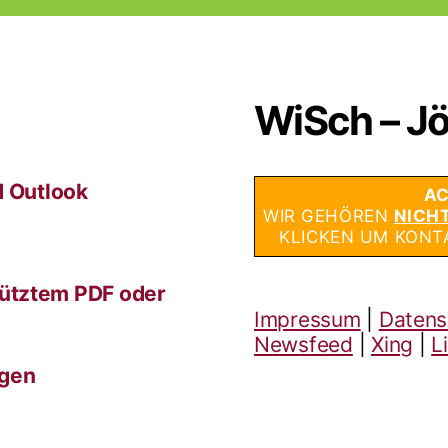
WiSch – Jö
d Outlook
AC
WIR GEHÖREN
NICH
KLICKEN UM KONT
ütztem PDF oder
Impressum
|
Datens
Newsfeed
|
Xing
|
L
ngen