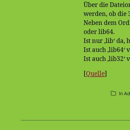
Über die Dateio
werden, ob die 
Neben dem Ordn
oder lib64.
Ist nur ‚lib‘ da,
Ist auch ‚lib64‘
Ist auch ‚lib32‘
[
Quelle
]
In
Ad
Kategori