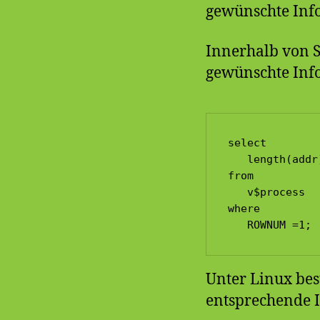
gewünschte Info
Innerhalb von 
gewünschte Info
select

   length(addr
from

   v$process

where

Unter Linux bes
entsprechende 