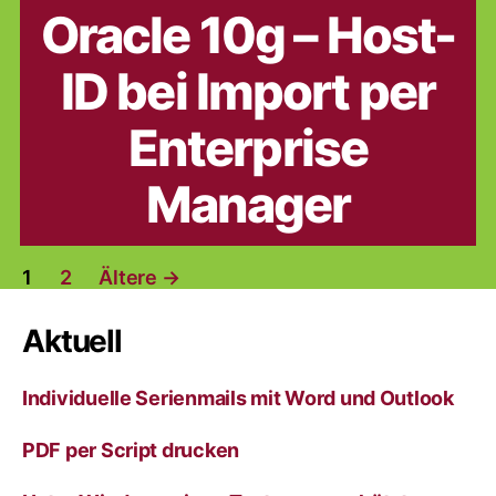
Oracle 10g – Host-
ID bei Import per
Enterprise
Manager
Seitennummerierung
1
2
Ältere
→
der
Aktuell
Beiträge
Individuelle Serienmails mit Word und Outlook
PDF per Script drucken