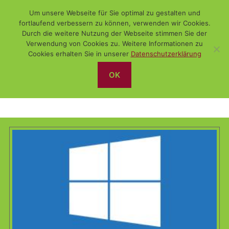
Um unsere Webseite für Sie optimal zu gestalten und
fortlaufend verbessern zu können, verwenden wir Cookies.
Durch die weitere Nutzung der Webseite stimmen Sie der
Verwendung von Cookies zu. Weitere Informationen zu
Suchen
Menü
WiSch
Cookies erhalten Sie in unserer
Datenschutzerklärung
OK
Datenbank