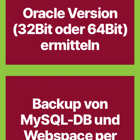
Oracle Version
(32Bit oder 64Bit)
ermitteln
Kategorien
ADMINISTRATION
ALLGEMEIN
BATCH (DOS)
DAS NETZ
PROGRAMMIERUNG
WINDOWS
Backup von
MySQL-DB und
Webspace per