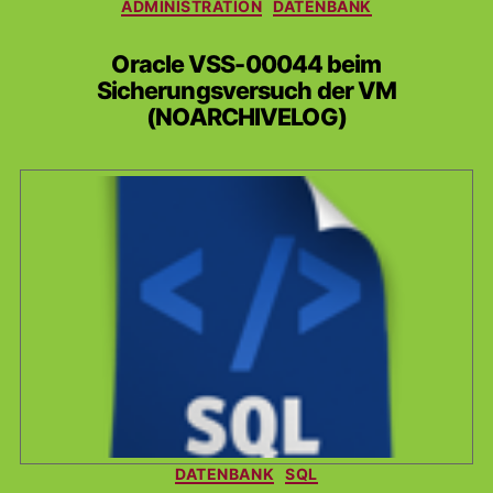
Kategorien
ADMINISTRATION
DATENBANK
Oracle VSS-00044 beim
Sicherungsversuch der VM
(NOARCHIVELOG)
Kategorien
DATENBANK
SQL