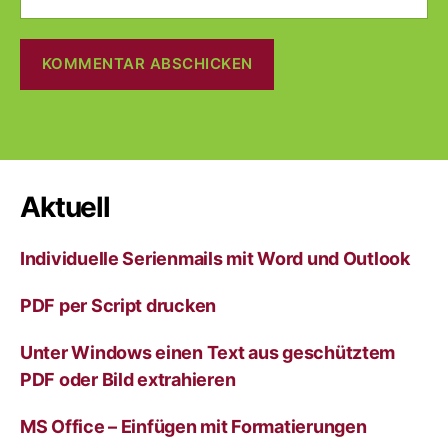
A
l
t
e
r
Aktuell
n
a
Individuelle Serienmails mit Word und Outlook
t
i
v
PDF per Script drucken
e
:
Unter Windows einen Text aus geschütztem
PDF oder Bild extrahieren
MS Office – Einfügen mit Formatierungen