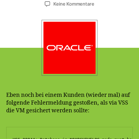
zu
Keine Kommentare
Oracle
VSS-
00044
beim
Sicherungsversuch
der
VM
(NOARCHIVELOG)
Eben noch bei einem Kunden (wieder mal) auf
folgende Fehlermeldung gestoßen, als via VSS
die VM gesichert werden sollte: