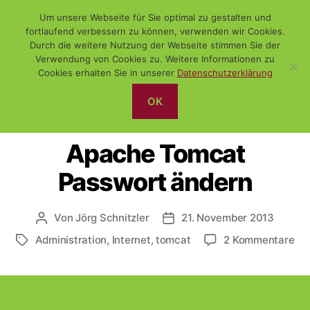
Um unsere Webseite für Sie optimal zu gestalten und
fortlaufend verbessern zu können, verwenden wir Cookies.
Durch die weitere Nutzung der Webseite stimmen Sie der
Verwendung von Cookies zu. Weitere Informationen zu
Suchen
Menü
WiSch
Cookies erhalten Sie in unserer
Datenschutzerklärung
OK
Kategorien
ADMINISTRATION
DAS NETZ
INTERNET
Apache Tomcat
Passwort ändern
Von
Jörg Schnitzler
21. November 2013
Beitragsautor
Veröffentlichungsdatum
zu
Administration
,
Internet
,
tomcat
2 Kommentare
Schlagwörter
Ap
To
Pa
än