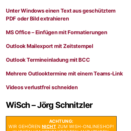
e
:
Unter Windows einen Text aus geschütztem
PDF oder Bild extrahieren
MS Office – Einfügen mit Formatierungen
Outlook Mailexport mit Zeitstempel
Outlook Termineinladung mit BCC
Mehrere Outlooktermine mit einem Teams-Link
Videos verlustfrei schneiden
WiSch – Jörg Schnitzler
ACHTUNG:
WIR GEHÖREN
NICHT
ZUM WISH-ONLINESHOP!