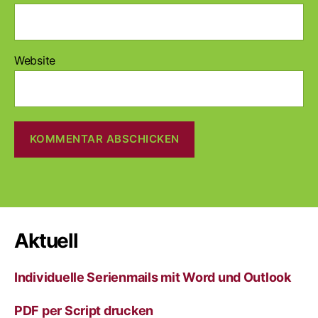
Website
A
l
t
e
r
Aktuell
n
a
Individuelle Serienmails mit Word und Outlook
t
i
v
PDF per Script drucken