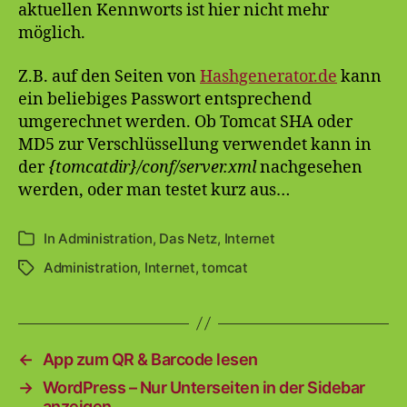
aktuellen Kennworts ist hier nicht mehr
möglich.
Z.B. auf den Seiten von
Hashgenerator.de
kann
ein beliebiges Passwort entsprechend
umgerechnet werden. Ob Tomcat SHA oder
MD5 zur Verschlüssellung verwendet kann in
der
{tomcatdir}/conf/server.xml
nachgesehen
werden, oder man testet kurz aus…
In
Administration
,
Das Netz
,
Internet
Kategorien
Administration
,
Internet
,
tomcat
Schlagwörter
←
App zum QR & Barcode lesen
→
WordPress – Nur Unterseiten in der Sidebar
anzeigen