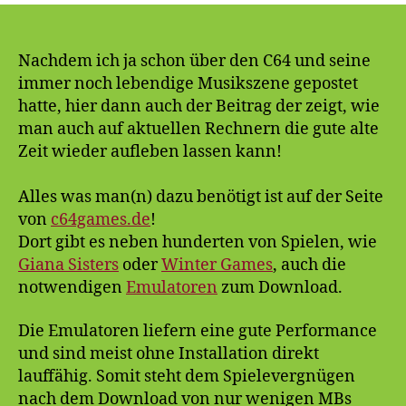
lebt
weiter
2…
Nachdem ich ja schon über den C64 und seine
der
immer noch lebendige Musikszene gepostet
C64
hatte, hier dann auch der Beitrag der zeigt, wie
und
man auch auf aktuellen Rechnern die gute alte
seine
Zeit wieder aufleben lassen kann!
Spiele
Alles was man(n) dazu benötigt ist auf der Seite
von
c64games.de
!
Dort gibt es neben hunderten von Spielen, wie
Giana Sisters
oder
Winter Games
, auch die
notwendigen
Emulatoren
zum Download.
Die Emulatoren liefern eine gute Performance
und sind meist ohne Installation direkt
lauffähig. Somit steht dem Spielevergnügen
nach dem Download von nur wenigen MBs