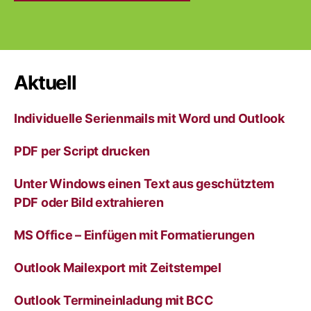
A
l
t
e
r
Aktuell
n
a
Individuelle Serienmails mit Word und Outlook
t
i
v
PDF per Script drucken
e
:
Unter Windows einen Text aus geschütztem
PDF oder Bild extrahieren
MS Office – Einfügen mit Formatierungen
Outlook Mailexport mit Zeitstempel
Outlook Termineinladung mit BCC