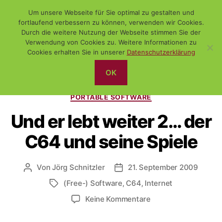
Um unsere Webseite für Sie optimal zu gestalten und
fortlaufend verbessern zu können, verwenden wir Cookies.
Durch die weitere Nutzung der Webseite stimmen Sie der
Verwendung von Cookies zu. Weitere Informationen zu
Suchen
Menü
WiSch
Cookies erhalten Sie in unserer
Datenschutzerklärung
OK
Kategorien
(FREE-) SOFTWARE
DAS NETZ
FUNDSTÜCK
PORTABLE SOFTWARE
Und er lebt weiter 2… der
C64 und seine Spiele
Von
Jörg Schnitzler
21. September 2009
Beitragsautor
Veröffentlichungsdatum
(Free-) Software
,
C64
,
Internet
Schlagwörter
zu
Keine Kommentare
Und
er