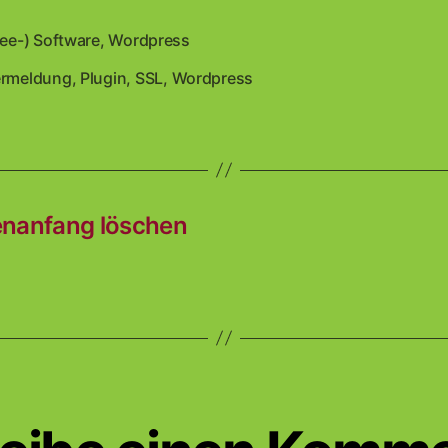
ree-) Software
,
Wordpress
en
ermeldung
,
Plugin
,
SSL
,
Wordpress
rter
enanfang löschen