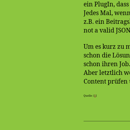
ein PlugIn, das
Jedes Mal, wenn
z.B. ein Beitra
not a valid JSON
Um es kurz zu m
schon die Lösun
schon ihren Job
Aber letztlich 
Content prüfen 
Quelle: [
1
]