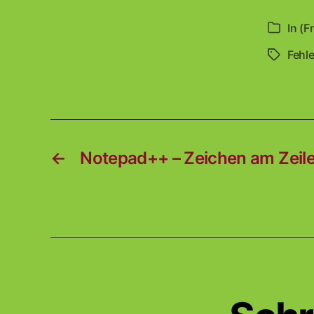
In
(F
Kategori
Fehl
Schlagwö
←
Notepad++ – Zeichen am Zeil