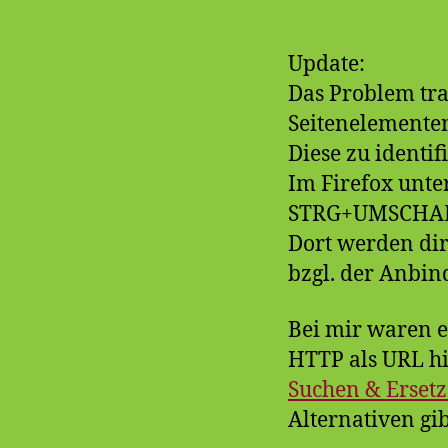
Update:
Das Problem tra
Seitenelementen
Diese zu identifi
Im Firefox unter
STRG+UMSCHALT
Dort werden dir
bzgl. der Anbi
Bei mir waren e
HTTP als URL hi
Suchen & Erset
Alternativen gib