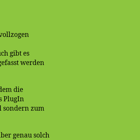
 vollzogen
ch gibt es
ngefasst werden
ndem die
s PlugIn
al sondern zum
aber genau solch