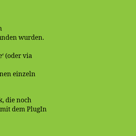
n
bunden wurden.
‘ (oder via
nnen einzeln
, die noch
 mit dem PlugIn