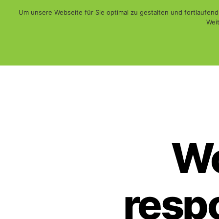
Um unsere Webseite für Sie optimal zu gestalten und fortlaufe
Weit
Web - Print - Multimedia und mehr...
WiSch
Wo
respo