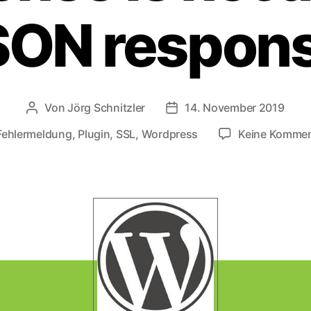
SON respons
Von
Jörg Schnitzler
14. November 2019
Beitragsautor
Veröffentlichungsdatum
Fehlermeldung
,
Plugin
,
SSL
,
Wordpress
Keine Kommen
lagwörter