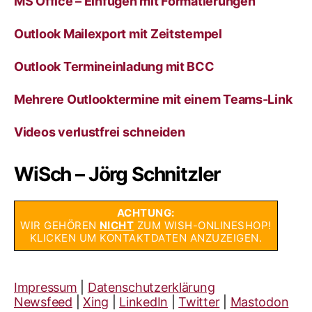
MS Office – Einfügen mit Formatierungen
Outlook Mailexport mit Zeitstempel
Outlook Termineinladung mit BCC
Mehrere Outlooktermine mit einem Teams-Link
Videos verlustfrei schneiden
WiSch – Jörg Schnitzler
ACHTUNG:
WIR GEHÖREN
NICHT
ZUM WISH-ONLINESHOP!
KLICKEN UM KONTAKTDATEN ANZUZEIGEN.
Impressum
|
Datenschutzerklärung
Newsfeed
|
Xing
|
LinkedIn
|
Twitter
|
Mastodon