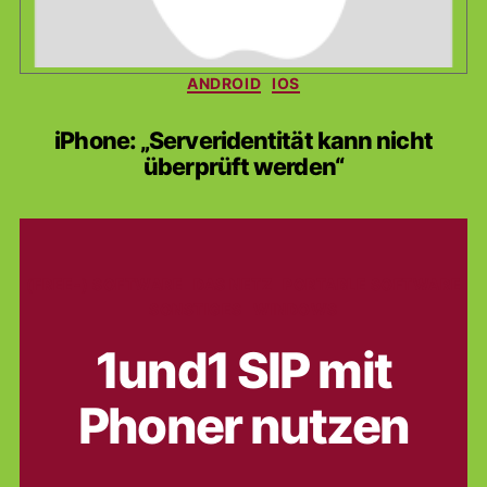
Kategorien
ANDROID
IOS
iPhone: „Serveridentität kann nicht
überprüft werden“
Kategorien
(FREE-) SOFTWARE
DAS NETZ
PORTABLE SOFTWARE
SONSTIGES
WINDOWS
1und1 SIP mit
Phoner nutzen