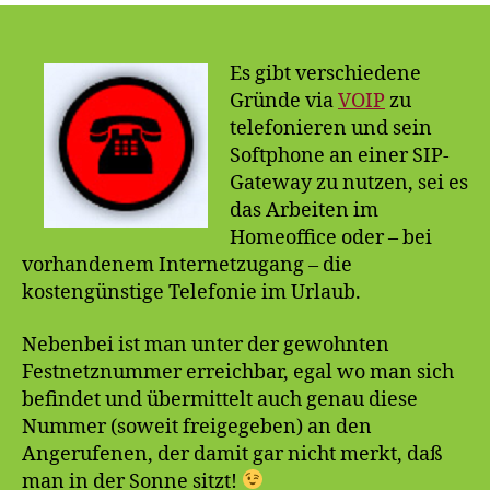
mit
Phoner
nutzen
Es gibt verschiedene
Gründe via
VOIP
zu
telefonieren und sein
Softphone an einer SIP-
Gateway zu nutzen, sei es
das Arbeiten im
Homeoffice oder – bei
vorhandenem Internetzugang – die
kostengünstige Telefonie im Urlaub.
Nebenbei ist man unter der gewohnten
Festnetznummer erreichbar, egal wo man sich
befindet und übermittelt auch genau diese
Nummer (soweit freigegeben) an den
Angerufenen, der damit gar nicht merkt, daß
man in der Sonne sitzt!