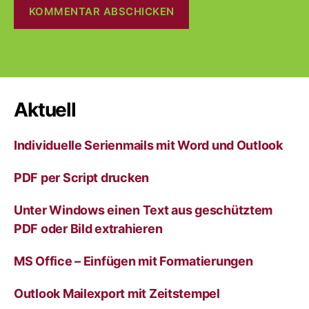
A
l
t
e
r
Aktuell
n
a
Individuelle Serienmails mit Word und Outlook
t
i
v
PDF per Script drucken
e
:
Unter Windows einen Text aus geschütztem
PDF oder Bild extrahieren
MS Office – Einfügen mit Formatierungen
Outlook Mailexport mit Zeitstempel