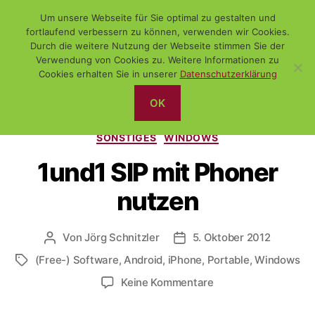
Um unsere Webseite für Sie optimal zu gestalten und
fortlaufend verbessern zu können, verwenden wir Cookies.
Durch die weitere Nutzung der Webseite stimmen Sie der
Verwendung von Cookies zu. Weitere Informationen zu
Suchen
Menü
WiSch
Cookies erhalten Sie in unserer
Datenschutzerklärung
OK
Kategorien
(FREE-) SOFTWARE
DAS NETZ
PORTABLE SOFTWARE
SONSTIGES
WINDOWS
1und1 SIP mit Phoner
nutzen
Von
Jörg Schnitzler
5. Oktober 2012
Beitragsautor
Veröffentlichungsdatum
(Free-) Software
,
Android
,
iPhone
,
Portable
,
Windows
Schlagwörter
zu
Keine Kommentare
1und1
SIP