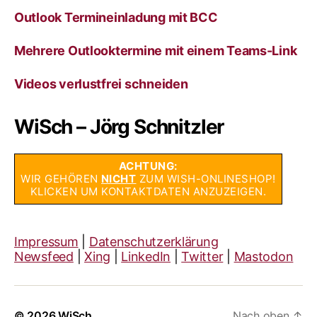
Outlook Termineinladung mit BCC
Mehrere Outlooktermine mit einem Teams-Link
Videos verlustfrei schneiden
WiSch – Jörg Schnitzler
ACHTUNG:
WIR GEHÖREN
NICHT
ZUM WISH-ONLINESHOP!
KLICKEN UM KONTAKTDATEN ANZUZEIGEN.
Impressum
|
Datenschutzerklärung
Newsfeed
|
Xing
|
LinkedIn
|
Twitter
|
Mastodon
© 2026
WiSch
Nach oben
↑