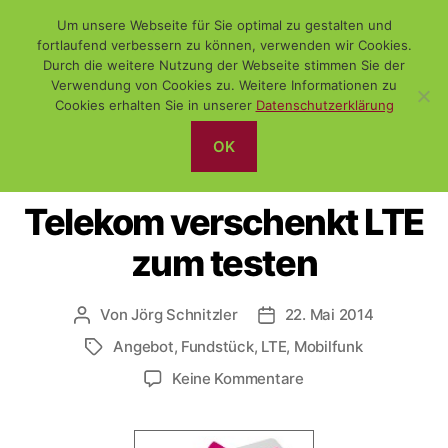
Um unsere Webseite für Sie optimal zu gestalten und
fortlaufend verbessern zu können, verwenden wir Cookies.
Durch die weitere Nutzung der Webseite stimmen Sie der
Verwendung von Cookies zu. Weitere Informationen zu
Suchen
Menü
WiSch
Cookies erhalten Sie in unserer
Datenschutzerklärung
OK
Kategorien
ALLGEMEIN
FUNDSTÜCK
Telekom verschenkt LTE
zum testen
Von
Jörg Schnitzler
22. Mai 2014
Beitragsautor
Veröffentlichungsdatum
Angebot
,
Fundstück
,
LTE
,
Mobilfunk
Schlagwörter
zu
Keine Kommentare
Telekom
verschenkt
LTE