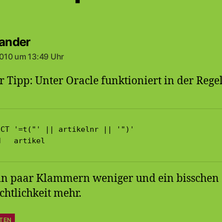
sagt:
Sander
 2010 um 13:49 Uhr
r Tipp: Unter Oracle funktioniert in der Rege
CT '=t("' || artikelnr || '")'

M   artikel
in paar Klammern weniger und ein bisschen
chtlichkeit mehr.
TEN