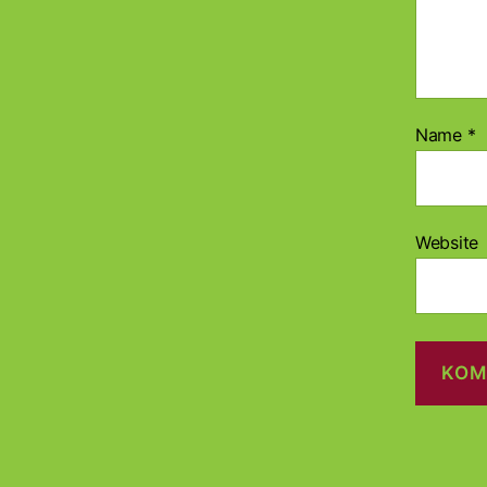
Name
*
Website
A
l
t