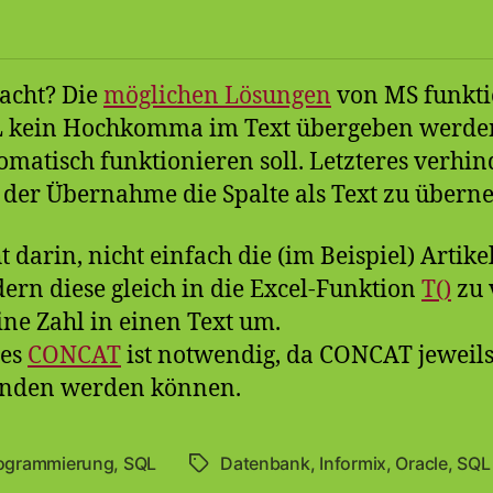
acht? Die
möglichen Lösungen
von MS funkti
QL kein Hochkomma im Text übergeben werde
matisch funktionieren soll. Letzteres verhin
i der Übernahme die Spalte als Text zu über
t darin, nicht einfach die (im Beispiel) Art
ern diese gleich in die Excel-Funktion
T()
zu 
ine Zahl in einen Text um.
tes
CONCAT
ist notwendig, da CONCAT jeweils
unden werden können.
ogrammierung
,
SQL
Datenbank
,
Informix
,
Oracle
,
SQL
Schlagwörter
en