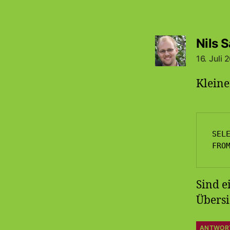
Nils 
16. Juli
Kleine
SELE
FRO
Sind e
Übersi
ANTWOR