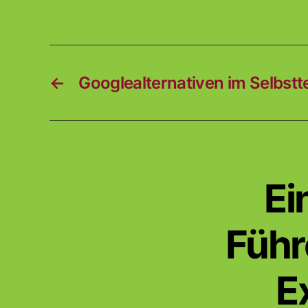
←
Googlealternativen im Selbstt
Ei
Führ
E