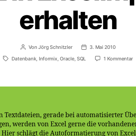
erhalten
Von
Jörg Schnitzler
3. Mai 2010
Beitragsautor
Veröffentlichungsdat
z
Datenbank
,
Informix
,
Oracle
,
SQL
1 Kommentar
Schlagwörter
S
F
N
a
S
i
E
 Textdateien, gerade bei automatisierter Üb
e
en, werden von Excel gerne die vorhandene
. Hier schlägt die Autoformatierung von Exce