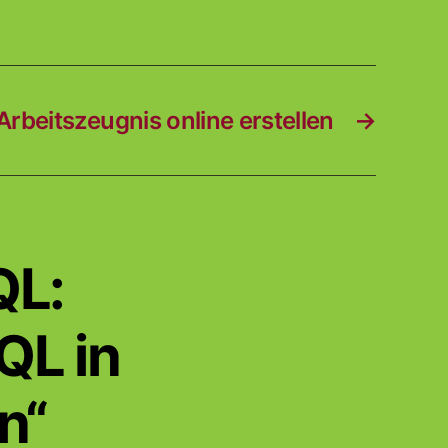
Arbeitszeugnis online erstellen
→
QL:
QL in
n“