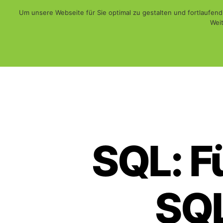
Um unsere Webseite für Sie optimal zu gestalten und fortlaufe
Weit
Web - Print - Multimedia und mehr...
WiSch
SQL: F
SQL