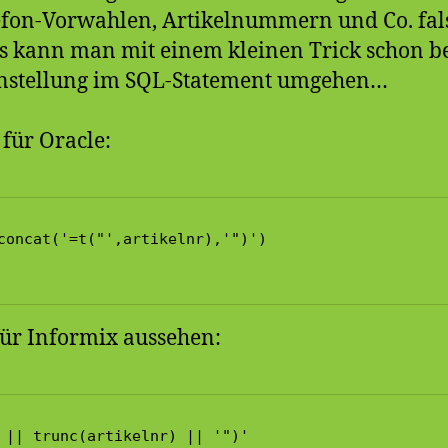
fon-Vorwahlen, Artikelnummern und Co. fal
 kann man mit einem kleinen Trick schon be
stellung im SQL-Statement umgehen…
 für Oracle:
concat('=t("',artikelnr),'")')

. für Informix aussehen:
 || trunc(artikelnr) || '")'
