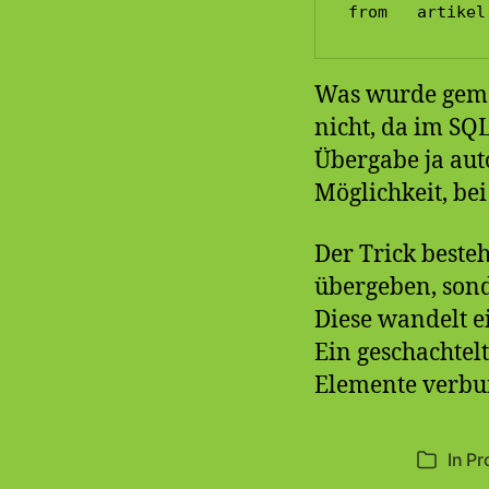
from   artikel
Was wurde gem
nicht, da im S
Übergabe ja auto
Möglichkeit, be
Der Trick besteh
übergeben, sond
Diese wandelt e
Ein geschachtel
Elemente verb
In
Pr
Kategori