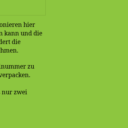
onieren hier
n kann und die
dert die
nehmen.
ikelnummer zu
verpacken.
 nur zwei