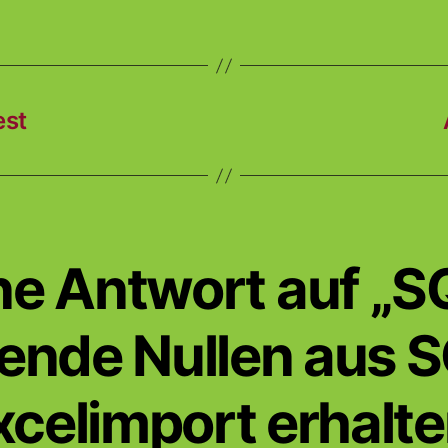
est
ne Antwort auf „S
ende Nullen aus S
xcelimport erhalte