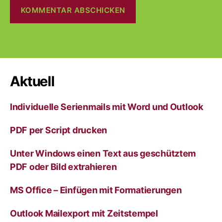
A
l
t
e
r
Aktuell
n
a
Individuelle Serienmails mit Word und Outlook
t
i
v
PDF per Script drucken
e
:
Unter Windows einen Text aus geschütztem
PDF oder Bild extrahieren
MS Office – Einfügen mit Formatierungen
Outlook Mailexport mit Zeitstempel