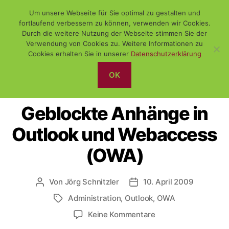
Um unsere Webseite für Sie optimal zu gestalten und
fortlaufend verbessern zu können, verwenden wir Cookies.
Durch die weitere Nutzung der Webseite stimmen Sie der
Verwendung von Cookies zu. Weitere Informationen zu
Suchen
Menü
WiSch
Cookies erhalten Sie in unserer
Datenschutzerklärung
OK
Kategorien
WINDOWS
Geblockte Anhänge in
Outlook und Webaccess
(OWA)
Von
Jörg Schnitzler
10. April 2009
Beitragsautor
Veröffentlichungsdatum
Administration
,
Outlook
,
OWA
Schlagwörter
zu
Keine Kommentare
Geblockte