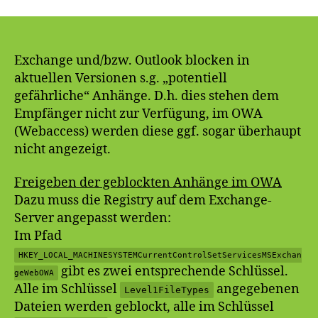
Anhänge
in
Outlook
und
Exchange und/bzw. Outlook blocken in
Webaccess
aktuellen Versionen s.g. „potentiell
(OWA)
gefährliche“ Anhänge. D.h. dies stehen dem
Empfänger nicht zur Verfügung, im OWA
(Webaccess) werden diese ggf. sogar überhaupt
nicht angezeigt.
Freigeben der geblockten Anhänge im OWA
Dazu muss die Registry auf dem Exchange-
Server angepasst werden:
Im Pfad
HKEY_LOCAL_MACHINESYSTEMCurrentControlSetServicesMSExchan
gibt es zwei entsprechende Schlüssel.
geWebOWA
Alle im Schlüssel
angegebenen
Level1FileTypes
Dateien werden geblockt, alle im Schlüssel