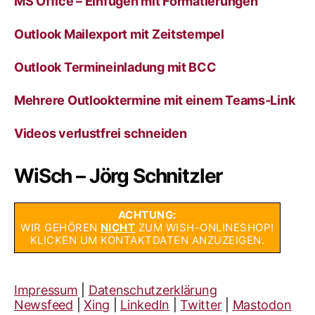
MS Office – Einfügen mit Formatierungen
Outlook Mailexport mit Zeitstempel
Outlook Termineinladung mit BCC
Mehrere Outlooktermine mit einem Teams-Link
Videos verlustfrei schneiden
WiSch – Jörg Schnitzler
ACHTUNG:
WIR GEHÖREN
NICHT
ZUM WISH-ONLINESHOP!
KLICKEN UM KONTAKTDATEN ANZUZEIGEN.
Impressum
|
Datenschutzerklärung
Newsfeed
|
Xing
|
LinkedIn
|
Twitter
|
Mastodon