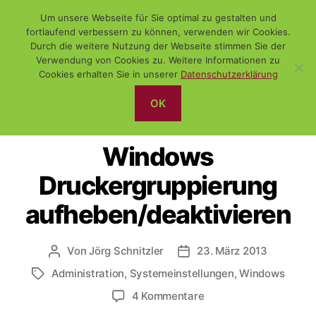
Um unsere Webseite für Sie optimal zu gestalten und
fortlaufend verbessern zu können, verwenden wir Cookies.
Durch die weitere Nutzung der Webseite stimmen Sie der
Verwendung von Cookies zu. Weitere Informationen zu
Suchen
Menü
WiSch
Cookies erhalten Sie in unserer
Datenschutzerklärung
OK
Kategorien
ADMINISTRATION
WINDOWS
Windows
Druckergruppierung
aufheben/deaktivieren
Von
Jörg Schnitzler
23. März 2013
Beitragsautor
Veröffentlichungsdatum
Administration
,
Systemeinstellungen
,
Windows
Schlagwörter
zu
4 Kommentare
Windows