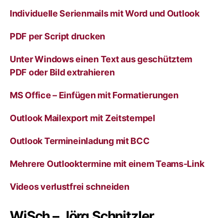
a
Individuelle Serienmails mit Word und Outlook
t
i
v
PDF per Script drucken
e
:
Unter Windows einen Text aus geschütztem
PDF oder Bild extrahieren
MS Office – Einfügen mit Formatierungen
Outlook Mailexport mit Zeitstempel
Outlook Termineinladung mit BCC
Mehrere Outlooktermine mit einem Teams-Link
Videos verlustfrei schneiden
WiSch – Jörg Schnitzler