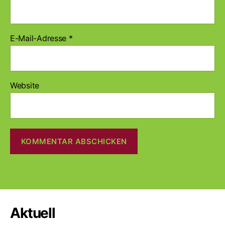
E-Mail-Adresse
*
Website
A
l
t
e
r
Aktuell
n