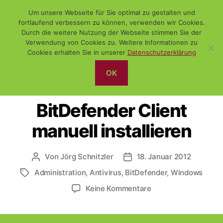
Um unsere Webseite für Sie optimal zu gestalten und
fortlaufend verbessern zu können, verwenden wir Cookies.
Durch die weitere Nutzung der Webseite stimmen Sie der
Verwendung von Cookies zu. Weitere Informationen zu
Suchen
Menü
WiSch
Cookies erhalten Sie in unserer
Datenschutzerklärung
OK
Kategorien
ADMINISTRATION
WINDOWS
BitDefender Client
manuell installieren
Von
Jörg Schnitzler
18. Januar 2012
Beitragsautor
Veröffentlichungsdatum
Administration
,
Antivirus
,
BitDefender
,
Windows
Schlagwörter
zu
Keine Kommentare
BitDefender
Client
manuell