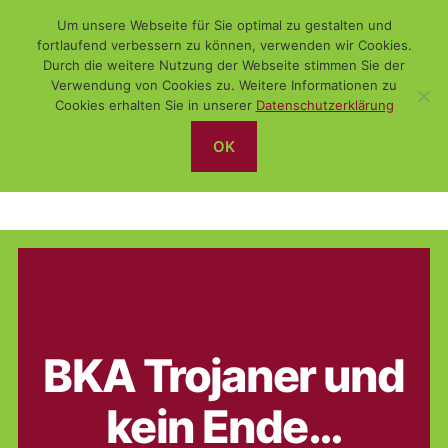
Um unsere Webseite für Sie optimal zu gestalten und
fortlaufend verbessern zu können, verwenden wir Cookies.
Durch die weitere Nutzung der Webseite stimmen Sie der
Verwendung von Cookies zu. Weitere Informationen zu
Suchen
Menü
WiSch
Cookies erhalten Sie in unserer
Datenschutzerklärung
OK
Antivirus
Kategorien
(FREE-) SOFTWARE
ADMINISTRATION
WINDOWS
BKA Trojaner und
kein Ende…