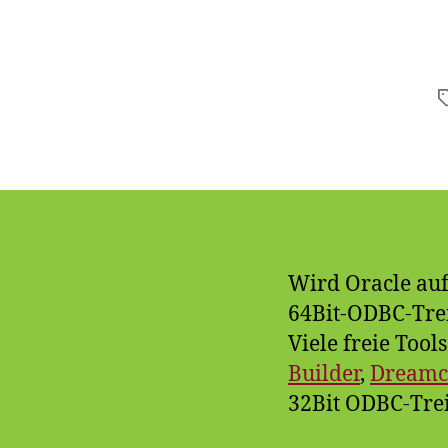
Wird Oracle auf 
64Bit-ODBC-Trei
Viele freie Tool
Builder
,
Dreamco
32Bit ODBC-Tre