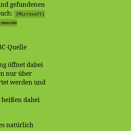
 und gefundenen
such:
[Microsoft]
immende
BC-Quelle
ng öffnet dabei
nn nur über
rtet werden und
– heißen dabei
es natürlich