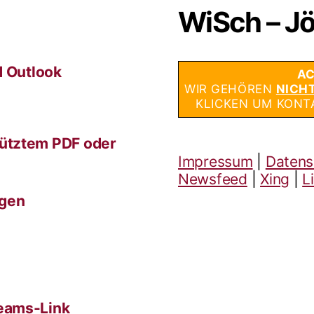
WiSch – Jö
d Outlook
AC
WIR GEHÖREN
NICH
KLICKEN UM KONT
ütztem PDF oder
Impressum
|
Datens
Newsfeed
|
Xing
|
L
ngen
eams-Link