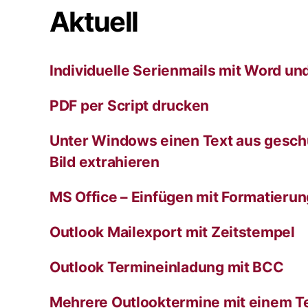
Aktuell
i
v
e
:
Individuelle Serienmails mit Word un
PDF per Script drucken
Unter Windows einen Text aus gesch
Bild extrahieren
MS Office – Einfügen mit Formatieru
Outlook Mailexport mit Zeitstempel
Outlook Termineinladung mit BCC
Mehrere Outlooktermine mit einem T