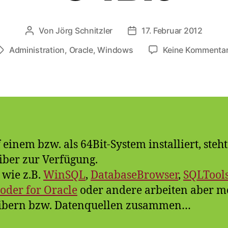
Von
Jörg Schnitzler
17. Februar 2012
Beitragsautor
Veröffentlichungsdatum
Administration
,
Oracle
,
Windows
Keine Kommenta
Schlagwörter
einem bzw. als 64Bit-System installiert, steh
ber zur Verfügung.
s wie z.B.
WinSQL
,
DatabaseBrowser
,
SQLTool
der for Oracle
oder andere arbeiten aber me
ibern bzw. Datenquellen zusammen…