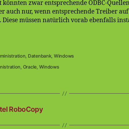
rt könnten zwar entsprechende ODBC-Quellen
er auch nur, wenn entsprechende Treiber au
 Diese müssen natürlich vorab ebenfalls inst
ministration
,
Datenbank
,
Windows
en
nistration
,
Oracle
,
Windows
rter
ttel RoboCopy