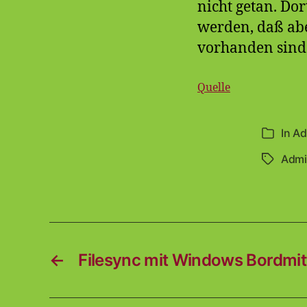
nicht getan. Do
werden, daß ab
vorhanden sind.
Quelle
In
Ad
Kategori
Admi
Schlagwö
←
Filesync mit Windows Bordmi