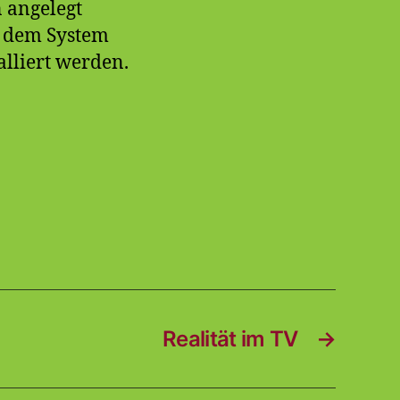
 angelegt
f dem System
alliert werden.
Realität im TV
→